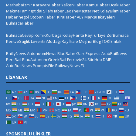
Merhabaİzmir
KaravanHaber
YelkenHaber
KamuHaber
UcakHaber
MakineTamir
Iptidai
SilahHaber
LeoTheMaster.Net
KolayBilimHaber
HaberInegol
OtobanHaber
KiraHaber
AEY
MarkaHikayeleri
BulmacaHaber
BulmacaCevap
KomikKurbaga
KolayHarita
RayTurkiye
ZorBulmaca
KentveSağlık
LeventinMutfağı
Rayİhale
MeşhurBlog
TOKİEmlak
RaillyNews
AutonoumNews
BlauBahn
GareExpress
ArabRailNews
PersRail
BlauAutonom
GreekRail
Ferrovie24
StiriHub
DME
AutoRusNews
PromptsFile
RailwayNews EU
LISANLAR
AR
AZ
BN
BS
BG
CA
CEB
ZH-CN
CO
HR
CS
DA
NL
EN
ET
TL
FI
FR
DE
EL
IW
HI
HU
ID
IT
JA
JW
KN
KO
LV
LT
MS
ML
MR
MN
NO
FA
PL
PT
PA
RO
RU
SR
SK
SL
ES
SV
TG
TA
TE
TH
TR
UK
UR
VI
SPONSORLU LINKLER