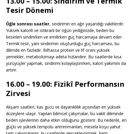
13.00 – 15.00: Sindirim ve Termik
Tesir Dönemi
Öğle sonrası saatler
, sindirimin en ağır yaşandığı vakitlerdir.
Yüksek kalorili ve istikrarlı bir öğün yediğinizde, beden bu
besinleri sindirirken ve emilirken güç harcamaya devam eder.
Termik tesir, yani sindirimin oluşturduğu güç harcaması, bu
dilimde en fazladır. Bilhassa protein ve lif oranı yüksek
yemekler, metabolizmayı adeta hızlandırır. Bu saatlerde kısa
yürüyüşler yapmak, sindirimi kolaylaştırırken, kalori yakımını da
artırır.
16.00 – 19.00: Fizikî Performansın
Zirvesi
Akşam saatleri, kas gücü ve dayanıklılık açısından en yüksek
düzeylere ulaşır. Yapılan bilimsel çalışmalar, bu vakit diliminde
beden işlevlerinin daha etkin olduğunu gösterir. Bu nedenle, en
güçlü ve yüksek tempolu antrenmanları, mesela koşu yahut
tartı çalışmalarını, bu saatlerde gerçekleştirmek, hem