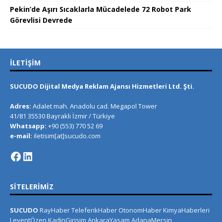
Pekin’de Aşırı Sıcaklarla Mücadelede 72 Robot Park
Görevlisi Devrede
İLETIŞIM
SUCUDO Dijital Medya Reklam Ajansı Hizmetleri Ltd. Şti.
Adres:
Adalet mah. Anadolu cad. Megapol Tower
41/81 35530 Bayraklı İzmir / Türkiye
Whatsapp:
+90 (553) 770 52 69
e-mail:
iletisim[at]sucudo.com
SITELERIMIZ
SUCUDO
RayHaber
TeleferikHaber
OtonomHaber
KimyaHaberleri
LeventÖzen
KadinGirisim
AnkaraYasam
AdanaMersin