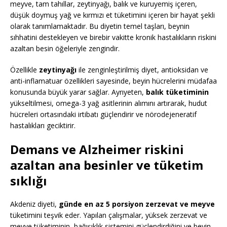
meyve, tam tahıllar, zeytinyağı, balık ve kuruyemiş içeren,
düşük doymuş yağ ve kırmızı et tüketimini içeren bir hayat şekli
olarak tanımlamaktadır. Bu diyetin temel taşları, beynin
sıhhatini destekleyen ve birebir vakitte kronik hastalıkların riskini
azaltan besin öğeleriyle zengindir.
Özellikle
zeytinyağı
ile zenginleştirilmiş diyet, antioksidan ve
anti-inflamatuar özellikleri sayesinde, beyin hücrelerini müdafaa
konusunda büyük yarar sağlar. Ayrıyeten,
balık tüketiminin
yükseltilmesi, omega-3 yağ asitlerinin alımını artırarak, hudut
hücreleri ortasındaki irtibatı güçlendirir ve nörodejeneratif
hastalıkları geciktirir.
Demans ve Alzheimer riskini
azaltan ana besinler ve tüketim
sıklığı
Akdeniz diyeti,
günde en az 5 porsiyon zerzevat ve meyve
tüketimini teşvik eder. Yapılan çalışmalar, yüksek zerzevat ve
meyve tüketiminin, bağışıklık sistemini güçlendirdiğini ve beyin