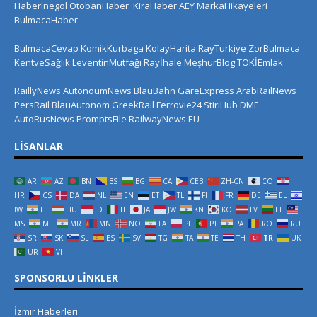
HaberInegol
OtobanHaber
KiraHaber
AEY
MarkaHikayeleri
BulmacaHaber
BulmacaCevap
KomikKurbaga
KolayHarita
RayTurkiye
ZorBulmaca
KentveSağlık
LeventinMutfağı
Rayİhale
MeşhurBlog
TOKİEmlak
RaillyNews
AutonoumNews
BlauBahn
GareExpress
ArabRailNews
PersRail
BlauAutonom
GreekRail
Ferrovie24
StiriHub
DME
AutoRusNews
PromptsFile
RailwayNews EU
LISANLAR
AR
AZ
BN
BS
BG
CA
CEB
ZH-CN
CO
HR
CS
DA
NL
EN
ET
TL
FI
FR
DE
EL
IW
HI
HU
ID
IT
JA
JW
KN
KO
LV
LT
MS
ML
MR
MN
NO
FA
PL
PT
PA
RO
RU
SR
SK
SL
ES
SV
TG
TA
TE
TH
TR
UK
UR
VI
SPONSORLU LINKLER
İzmir Haberleri