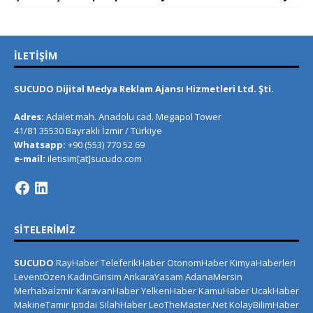
İLETIŞIM
SUCUDO Dijital Medya Reklam Ajansı Hizmetleri Ltd. Şti.
Adres:
Adalet mah. Anadolu cad. Megapol Tower
41/81 35530 Bayraklı İzmir / Türkiye
Whatsapp:
+90 (553) 770 52 69
e-mail:
iletisim[at]sucudo.com
SITELERIMIZ
SUCUDO
RayHaber
TeleferikHaber
OtonomHaber
KimyaHaberleri
LeventÖzen
KadinGirisim
AnkaraYasam
AdanaMersin
Merhabaİzmir
KaravanHaber
YelkenHaber
KamuHaber
UcakHaber
MakineTamir
Iptidai
SilahHaber
LeoTheMaster.Net
KolayBilimHaber