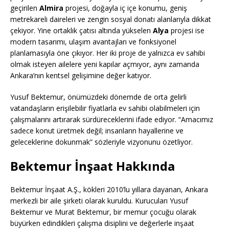
geçirilen
Almira
projesi, doğayla iç içe konumu, geniş
metrekareli daireleri ve zengin sosyal donatı alanlarıyla dikkat
çekiyor. Yine ortaklık çatısı altında yükselen
Alya
projesi ise
modern tasarımı, ulaşım avantajları ve fonksiyonel
planlamasıyla öne çıkıyor. Her iki proje de yalnızca ev sahibi
olmak isteyen ailelere yeni kapılar açmıyor, aynı zamanda
Ankara’nın kentsel gelişimine değer katıyor.
Yusuf Bektemur, önümüzdeki dönemde de orta gelirli
vatandaşların erişilebilir fiyatlarla ev sahibi olabilmeleri için
çalışmalarını artırarak sürdüreceklerini ifade ediyor. “Amacımız
sadece konut üretmek değil; insanların hayallerine ve
geleceklerine dokunmak” sözleriyle vizyonunu özetliyor.
Bektemur İnşaat Hakkında
Bektemur İnşaat A.Ş., kökleri 2010’lu yıllara dayanan, Ankara
merkezli bir aile şirketi olarak kuruldu. Kurucuları Yusuf
Bektemur ve Murat Bektemur, bir memur çocuğu olarak
büyürken edindikleri çalışma disiplini ve değerlerle inşaat