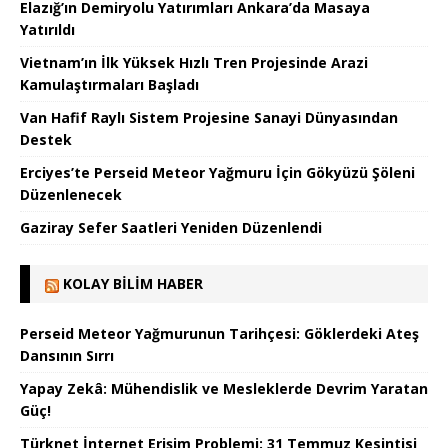
Elazığ’ın Demiryolu Yatırımları Ankara’da Masaya
Yatırıldı
Vietnam’ın İlk Yüksek Hızlı Tren Projesinde Arazi
Kamulaştırmaları Başladı
Van Hafif Raylı Sistem Projesine Sanayi Dünyasından
Destek
Erciyes’te Perseid Meteor Yağmuru İçin Gökyüzü Şöleni
Düzenlenecek
Gaziray Sefer Saatleri Yeniden Düzenlendi
KOLAY BILIM HABER
Perseid Meteor Yağmurunun Tarihçesi: Göklerdeki Ateş
Dansının Sırrı
Yapay Zekâ: Mühendislik ve Mesleklerde Devrim Yaratan
Güç!
Türknet İnternet Erişim Problemi: 31 Temmuz Kesintisi