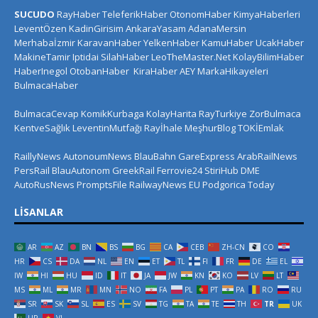
SUCUDO
RayHaber
TeleferikHaber
OtonomHaber
KimyaHaberleri
LeventÖzen
KadinGirisim
AnkaraYasam
AdanaMersin
Merhabaİzmir
KaravanHaber
YelkenHaber
KamuHaber
UcakHaber
MakineTamir
Iptidai
SilahHaber
LeoTheMaster.Net
KolayBilimHaber
HaberInegol
OtobanHaber
KiraHaber
AEY
MarkaHikayeleri
BulmacaHaber
BulmacaCevap
KomikKurbaga
KolayHarita
RayTurkiye
ZorBulmaca
KentveSağlık
LeventinMutfağı
Rayİhale
MeşhurBlog
TOKİEmlak
RaillyNews
AutonoumNews
BlauBahn
GareExpress
ArabRailNews
PersRail
BlauAutonom
GreekRail
Ferrovie24
StiriHub
DME
AutoRusNews
PromptsFile
RailwayNews EU
Podgorica Today
LISANLAR
AR
AZ
BN
BS
BG
CA
CEB
ZH-CN
CO
HR
CS
DA
NL
EN
ET
TL
FI
FR
DE
EL
IW
HI
HU
ID
IT
JA
JW
KN
KO
LV
LT
MS
ML
MR
MN
NO
FA
PL
PT
PA
RO
RU
SR
SK
SL
ES
SV
TG
TA
TE
TH
TR
UK
UR
VI