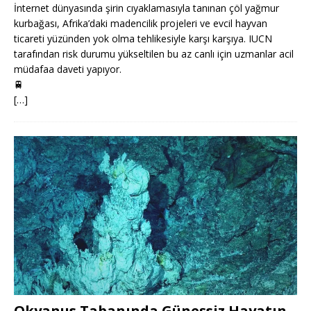
İnternet dünyasında şirin cıyaklamasıyla tanınan çöl yağmur
kurbağası, Afrika’daki madencilik projeleri ve evcil hayvan
ticareti yüzünden yok olma tehlikesiyle karşı karşıya. IUCN
tarafından risk durumu yükseltilen bu az canlı için uzmanlar acil
müdafaa daveti yapıyor.
🚆
[…]
Okyanus Tabanında Güneşsiz Hayatın