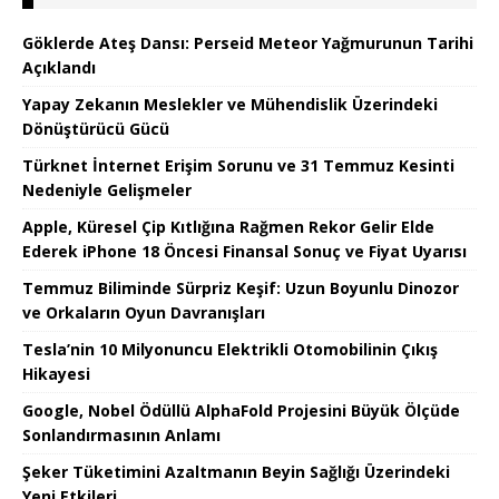
Göklerde Ateş Dansı: Perseid Meteor Yağmurunun Tarihi
Açıklandı
Yapay Zekanın Meslekler ve Mühendislik Üzerindeki
Dönüştürücü Gücü
Türknet İnternet Erişim Sorunu ve 31 Temmuz Kesinti
Nedeniyle Gelişmeler
Apple, Küresel Çip Kıtlığına Rağmen Rekor Gelir Elde
Ederek iPhone 18 Öncesi Finansal Sonuç ve Fiyat Uyarısı
Temmuz Biliminde Sürpriz Keşif: Uzun Boyunlu Dinozor
ve Orkaların Oyun Davranışları
Tesla’nin 10 Milyonuncu Elektrikli Otomobilinin Çıkış
Hikayesi
Google, Nobel Ödüllü AlphaFold Projesini Büyük Ölçüde
Sonlandırmasının Anlamı
Şeker Tüketimini Azaltmanın Beyin Sağlığı Üzerindeki
Yeni Etkileri