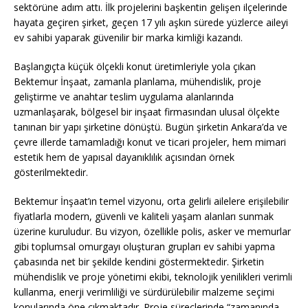
sektörüne adım attı. İlk projelerini başkentin gelişen ilçelerinde
hayata geçiren şirket, geçen 17 yılı aşkın sürede yüzlerce aileyi
ev sahibi yaparak güvenilir bir marka kimliği kazandı.
Başlangıçta küçük ölçekli konut üretimleriyle yola çıkan
Bektemur İnşaat, zamanla planlama, mühendislik, proje
geliştirme ve anahtar teslim uygulama alanlarında
uzmanlaşarak, bölgesel bir inşaat firmasından ulusal ölçekte
tanınan bir yapı şirketine dönüştü. Bugün şirketin Ankara’da ve
çevre illerde tamamladığı konut ve ticari projeler, hem mimari
estetik hem de yapısal dayanıklılık açısından örnek
gösterilmektedir.
Bektemur İnşaat’ın temel vizyonu, orta gelirli ailelere erişilebilir
fiyatlarla modern, güvenli ve kaliteli yaşam alanları sunmak
üzerine kuruludur. Bu vizyon, özellikle polis, asker ve memurlar
gibi toplumsal omurgayı oluşturan grupları ev sahibi yapma
çabasında net bir şekilde kendini göstermektedir. Şirketin
mühendislik ve proje yönetimi ekibi, teknolojik yenilikleri verimli
kullanma, enerji verimliliği ve sürdürülebilir malzeme seçimi
konularında öne çıkmaktadır. Proje süreçlerinde “zamanında