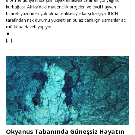
İnternet dünyasında şirin cıyaklamasıyla tanınan çöl yağmur
kurbağası, Afrika’daki madencilik projeleri ve evcil hayvan
ticareti yüzünden yok olma tehlikesiyle karşı karşıya. IUCN
tarafından risk durumu yükseltilen bu az canlı için uzmanlar acil
müdafaa daveti yapıyor.
🚆
[…]
Okyanus Tabanında Güneşsiz Hayatın