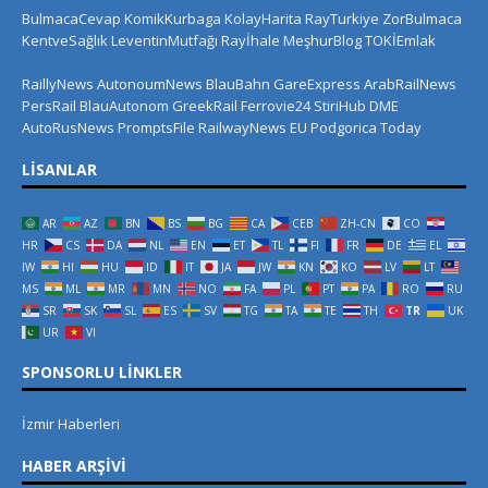
BulmacaCevap
KomikKurbaga
KolayHarita
RayTurkiye
ZorBulmaca
KentveSağlık
LeventinMutfağı
Rayİhale
MeşhurBlog
TOKİEmlak
RaillyNews
AutonoumNews
BlauBahn
GareExpress
ArabRailNews
PersRail
BlauAutonom
GreekRail
Ferrovie24
StiriHub
DME
AutoRusNews
PromptsFile
RailwayNews EU
Podgorica Today
LISANLAR
AR
AZ
BN
BS
BG
CA
CEB
ZH-CN
CO
HR
CS
DA
NL
EN
ET
TL
FI
FR
DE
EL
IW
HI
HU
ID
IT
JA
JW
KN
KO
LV
LT
MS
ML
MR
MN
NO
FA
PL
PT
PA
RO
RU
SR
SK
SL
ES
SV
TG
TA
TE
TH
TR
UK
UR
VI
SPONSORLU LINKLER
İzmir Haberleri
HABER ARŞIVI