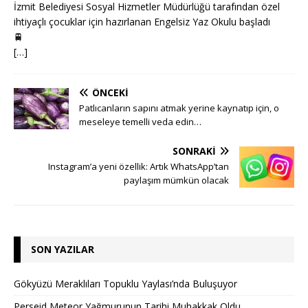
İzmit Belediyesi Sosyal Hizmetler Müdürlüğü tarafından özel
ihtiyaçlı çocuklar için hazırlanan Engelsiz Yaz Okulu başladı
🚆
[…]
ÖNCEKI
Patlıcanların sapını atmak yerine kaynatıp için, o
meseleye temelli veda edin…
SONRAKI
Instagram’a yeni özellik: Artık WhatsApp’tan
paylaşım mümkün olacak
SON YAZILAR
Gökyüzü Meraklıları Topuklu Yaylası’nda Buluşuyor
Perseid Meteor Yağmurunun Tarihi Muhakkak Oldu