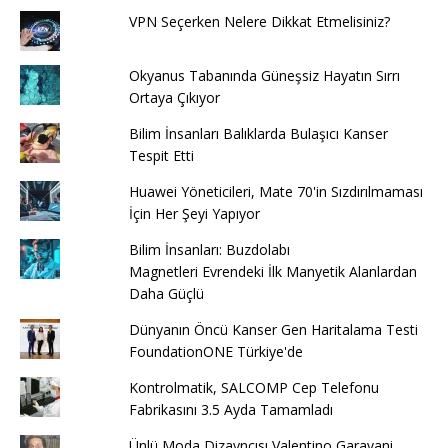
VPN Seçerken Nelere Dikkat Etmelisiniz?
Okyanus Tabanında Güneşsiz Hayatın Sırrı
Ortaya Çıkıyor
Bilim İnsanları Balıklarda Bulaşıcı Kanser
Tespit Etti
Huawei Yöneticileri, Mate 70'in Sızdırılmaması
İçin Her Şeyi Yapıyor
Bilim İnsanları: Buzdolabı
Magnetleri Evrendeki İlk Manyetik Alanlardan
Daha Güçlü
Dünyanın Öncü Kanser Gen Haritalama Testi
FoundationONE Türkiye'de
Kontrolmatik, SALCOMP Cep Telefonu
Fabrikasını 3.5 Ayda Tamamladı
Ünlü Moda Dizayncısı Valentino Garavani