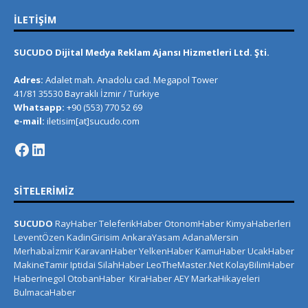
İLETIŞIM
SUCUDO Dijital Medya Reklam Ajansı Hizmetleri Ltd. Şti.
Adres:
Adalet mah. Anadolu cad. Megapol Tower
41/81 35530 Bayraklı İzmir / Türkiye
Whatsapp:
+90 (553) 770 52 69
e-mail:
iletisim[at]sucudo.com
SITELERIMIZ
SUCUDO
RayHaber
TeleferikHaber
OtonomHaber
KimyaHaberleri
LeventÖzen
KadinGirisim
AnkaraYasam
AdanaMersin
Merhabaİzmir
KaravanHaber
YelkenHaber
KamuHaber
UcakHaber
MakineTamir
Iptidai
SilahHaber
LeoTheMaster.Net
KolayBilimHaber
HaberInegol
OtobanHaber
KiraHaber
AEY
MarkaHikayeleri
BulmacaHaber